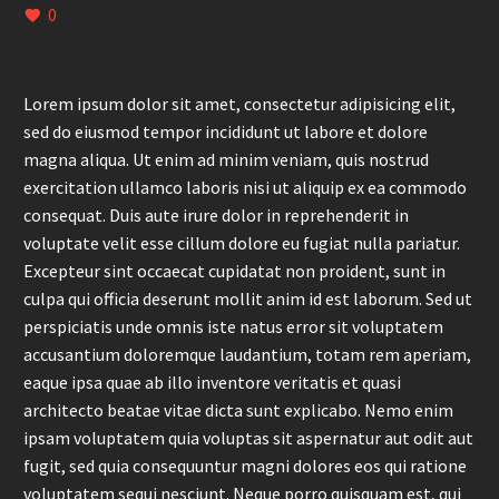
0
Lorem ipsum dolor sit amet, consectetur adipisicing elit,
sed do eiusmod tempor incididunt ut labore et dolore
magna aliqua. Ut enim ad minim veniam, quis nostrud
exercitation ullamco laboris nisi ut aliquip ex ea commodo
consequat. Duis aute irure dolor in reprehenderit in
voluptate velit esse cillum dolore eu fugiat nulla pariatur.
Excepteur sint occaecat cupidatat non proident, sunt in
culpa qui officia deserunt mollit anim id est laborum. Sed ut
perspiciatis unde omnis iste natus error sit voluptatem
accusantium doloremque laudantium, totam rem aperiam,
eaque ipsa quae ab illo inventore veritatis et quasi
architecto beatae vitae dicta sunt explicabo. Nemo enim
ipsam voluptatem quia voluptas sit aspernatur aut odit aut
fugit, sed quia consequuntur magni dolores eos qui ratione
voluptatem sequi nesciunt. Neque porro quisquam est, qui