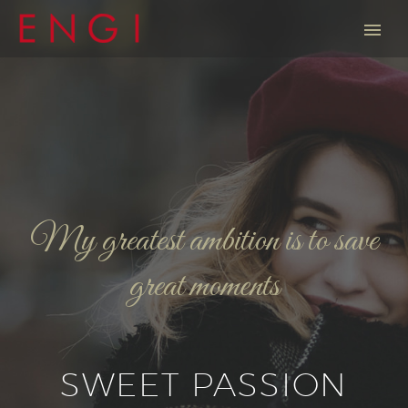
My greatest ambition is to save
great moments
SWEET PASSION